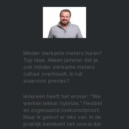
Minder vierkante meters huren?
Top idee. Alleen jammer dat je
ook minder vierkante meters
cultuur overhoudt. In ruil
waarvoor precies?
Iedereen heeft het erover: “We
werken lekker hybride.” Flexibel
en zogenaamd toekomstproof.
Maar ik geloof er niks van. In de
praktijk betekent het vooral dat