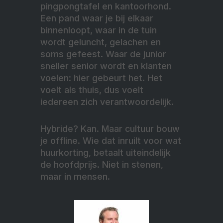
pingpongtafel en kantoorhond.
Een pand waar je bij elkaar
binnenloopt, waar in de tuin
wordt geluncht, gelachen en
soms gefeest. Waar de junior
sneller senior wordt en klanten
voelen: hier gebeurt het. Het
voelt als thuis, dus voelt
iedereen zich verantwoordelijk.
Hybride? Kan. Maar cultuur bouw
je offline. Wie dat inruilt voor wat
huurkorting, betaalt uiteindelijk
de hoofdprijs. Niet in stenen,
maar in mensen.