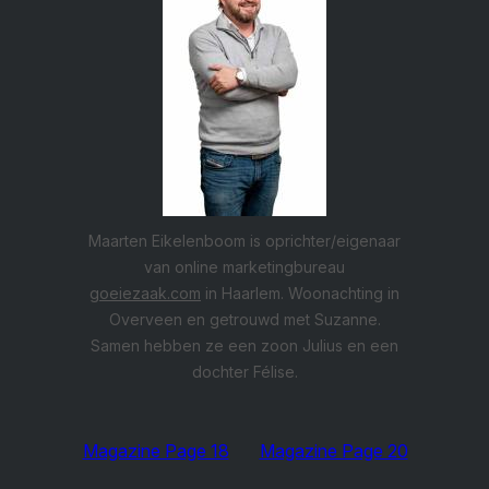
Maarten Eikelenboom is oprichter/eigenaar
van online marketingbureau
goeiezaak.com
in Haarlem. Woonachting in
Overveen en getrouwd met Suzanne.
Samen hebben ze een zoon Julius en een
dochter Félise.
Magazine Page 18
Magazine Page 20