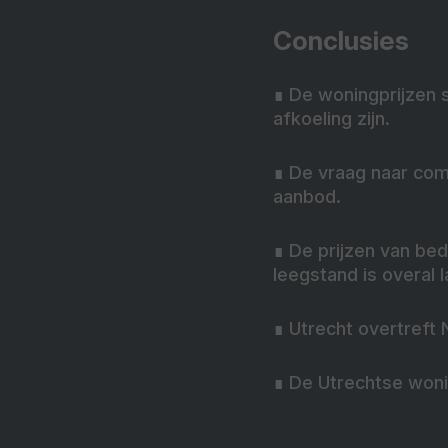
Conclusies
∎
De woningprijzen s
afkoeling zijn.
∎
De vraag naar comm
aanbod.
∎
De prijzen van bedr
leegstand is overal l
∎
Utrecht overtreft 
∎
De Utrechtse woni