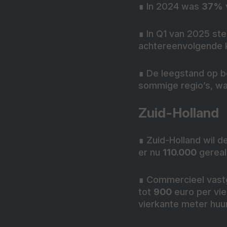
∎
In 2024 was
37%
∎
In Q1 van 2025 st
achtereenvolgende k
∎
De leegstand op b
sommige regio’s, waa
Zuid-Holland
∎
Zuid-Holland wil 
er nu
110.000
gereal
∎
Commercieel vast
tot
900
euro per vie
vierkante meter huur