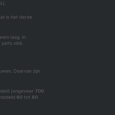
%
)
.
Dat is het derde
eem laag. In
elfs nihil.
wen. Daarvan zijn
ddeld (ongeveer
700
emiddeld
60
tot
80