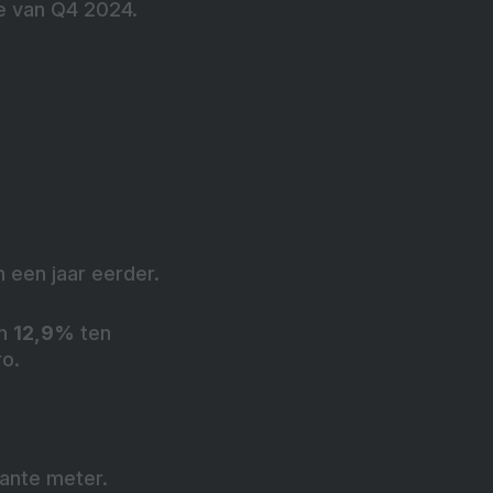
e van Q4 2024.
 een jaar eerder.
an
12,9%
ten
o.
ante meter.