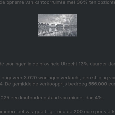
 de opname van kantoorruimte met
36%
ten opzicht
de woningen in de provincie Utrecht
13%
duurder dan
 ongeveer 3.020 woningen verkocht, een stijging v
24. De gemiddelde verkoopprijs bedroeg
556.000
eur
 2025 een kantoorleegstand van minder dan
4%
.
commercieel vastgoed ligt rond de
200
euro per vierk