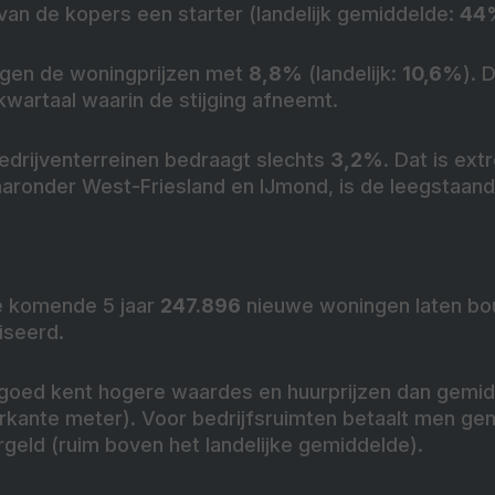
van de kopers een starter (landelijk gemiddelde:
44
egen de woningprijzen met
8,8%
(landelijk:
10,6%
)
. 
wartaal waarin de stijging afneemt.
edrijventerreinen bedraagt slechts
3,2%
.
Dat is extr
ronder West-Friesland en IJmond, is de leegstaand z
de komende 5 jaar
247.896
nieuwe woningen laten bou
iseerd.
goed kent hogere waardes en huurprijzen dan gemi
rkante meter). Voor bedrijfsruimten betaalt men g
geld (ruim boven het landelijke gemiddelde).