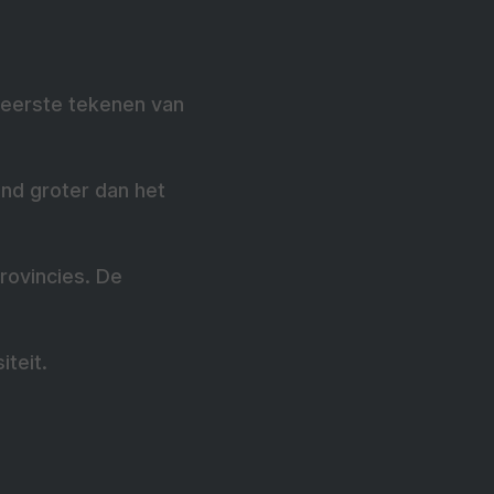
 eerste tekenen van
and groter dan het
provincies. De
iteit.