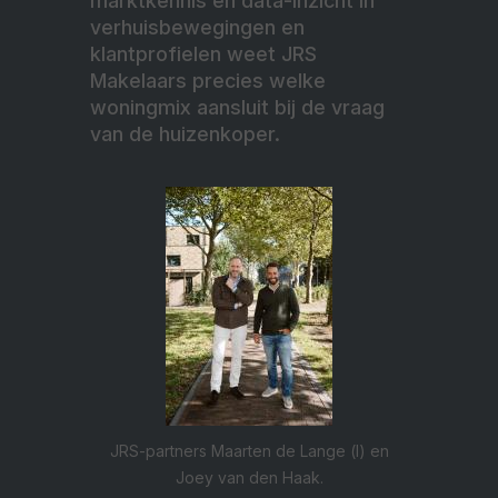
marktkennis en data-inzicht in
verhuisbewegingen en
klantprofielen weet JRS
Makelaars precies welke
woningmix aansluit bij de vraag
van de huizenkoper.
JRS-partners Maarten de Lange (l) en
Joey van den Haak.