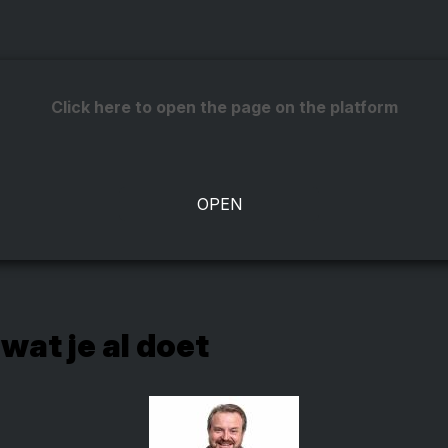
Click here to open the page on the platform
 wat je al doet