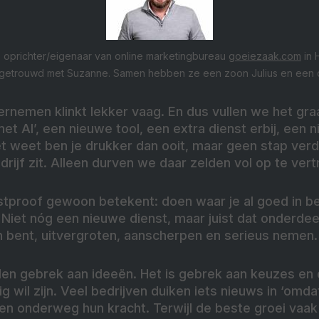
 oprichter/eigenaar van online marketingbureau
goeiezaak.com
in 
etrouwd met Suzanne. Samen hebben ze een zoon Julius en een d
nemen klinkt lekker vaag. En dus vullen we het graa
met AI’, een nieuwe tool, een extra dienst erbij, een
t weet ben je drukker dan ooit, maar geen stap verde
edrijf zit. Alleen durven we daar zelden vol op te ver
tproof gewoon betekent: doen waar je al goed in b
. Niet nóg een nieuwe dienst, maar juist dat onderdeel
n bent, uitvergroten, aanscherpen en serieus nemen.
en gebrek aan ideeën. Het is gebrek aan keuzes en d
 wil zijn. Veel bedrijven duiken iets nieuws in ‘om
zen onderweg hun kracht. Terwijl de beste groei vaak n