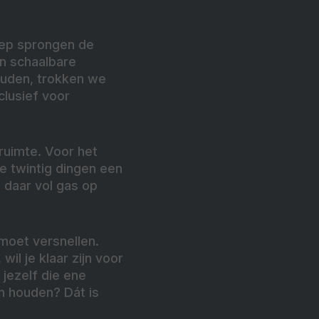
roep sprongen de
en schaalbare
houden, trokken we
clusief voor
ruimte. Voor het
je twintig dingen een
 daar vol gas op
 moet versnellen.
il je klaar zijn voor
 jezelf die ene
n houden? Dát is