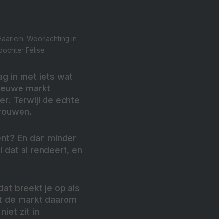
Haarlem. Woonachting in
ochter Félise.
g in met iets wat
 nieuwe markt
r. Terwijl de echte
trouwen.
ent? En dan minder
 dat al rendeert, en
at breekt je op als
dat de markt daarom
iet zit in