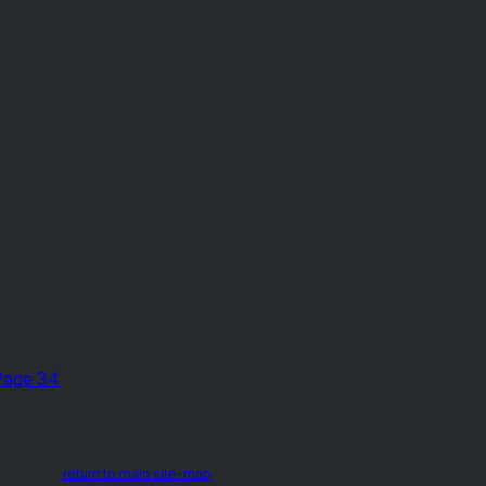
Page 34
return to main site-map