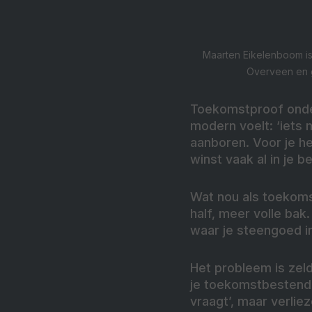
Maarten Eikelenboom is
Overveen en g
Toekomstproof onder
modern voelt: ‘iets 
aanboren. Voor je he
winst vaak al in je b
Wat nou als toekoms
half, meer volle bak
waar je steengoed i
Het probleem is zeld
je toekomstbestendig
vraagt’, maar verlie