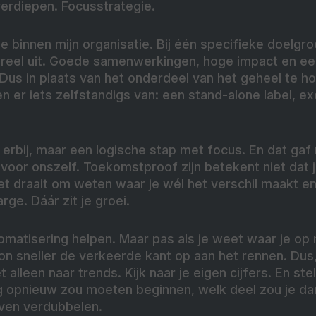
verdiepen. Focusstrategie.
e binnen mijn organisatie. Bij één specifieke doelg
tureel uit. Goede samenwerkingen, hoge impact en e
 Dus in plaats van het onderdeel van het geheel te 
n er iets zelfstandigs van: een stand-alone label, ex
erbij, maar een logische stap met focus. En dat gaf 
 voor onszelf. Toekomstproof zijn betekent niet dat 
t draait om weten waar je wél het verschil maakt en
rge. Dáár zit je groei.
utomatisering helpen. Maar pas als je weet waar je op
 sneller de verkeerde kant op aan het rennen. Dus, w
 alleen naar trends. Kijk naar je eigen cijfers. En stel
ag opnieuw zou moeten beginnen, welk deel zou je da
ven verdubbelen.