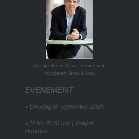
Gastspreker is dit jaar econoom en
hoogleraar Arnoud Boot.
EVENEMENT
• Dinsdag 16 september 2025
• 11.00-15.30 uur | Koepel
Haarlem