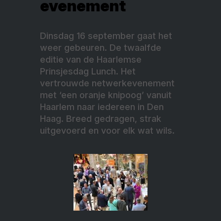
evenement
Dinsdag 16 september gaat het
weer gebeuren. De twaalfde
editie van de Haarlemse
Prinsjesdag Lunch. Het
vertrouwde netwerkevenement
met ‘een oranje knipoog’ vanuit
Haarlem naar iedereen in Den
Haag. Breed gedragen, strak
uitgevoerd en voor elk wat wils.