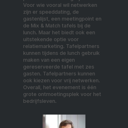
Voor wie vooral wil netwerken
zijn er speeddating, de
gastenlijst, een meetingpoint en
de Mix & Match tafels bij de
lunch. Maar het biedt ook een
uitstekende optie voor
relatiemarketing. Tafelpartners
kunnen tijdens de lunch gebruik
maken van een eigen
gereserveerde tafel met zes
gasten. Tafelpartners kunnen
ook kiezen voor vrij netwerken.
Overall, het evenement is één
grote ontmoetingsplek voor het
bedrijfsleven.