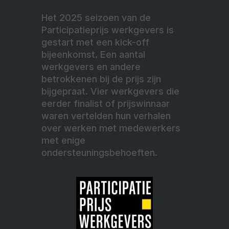
Het 2025 seizoen van de
Participatieprijs werkgevers is
gestart met een kick-off
bijeenkomst. Een aantal
werkgevers en andere
betrokkenen bij de prijs zijn
bijgepraat. Vier werkgevers die
eerder finalist of prijswinnaar
waren vertelden hun verhalen
over werken met medewerkers
met enige
ondersteuningsbehoeften.