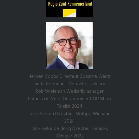
Jeroen Coops Directeur Spaarne Werkt
Linda Rodenhuis Voorzitter vakjury
Rob Wieleman Wedstrijdmanager
Patricia de Vries Ondernemer POP Shop
Finalist 2024
Jan Princen Directeur Motopp Winnaar
2024
Jan-Hylke de Jong Directeur Fenicks
Winnaar 2022