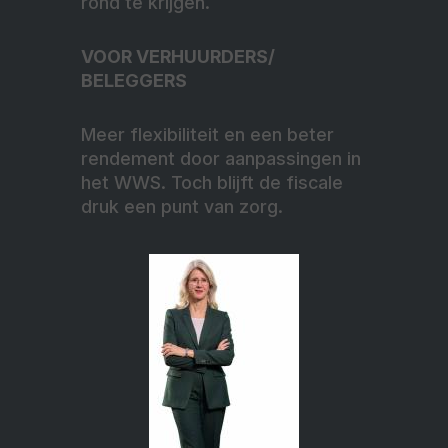
rond te krijgen.
VOOR VERHUURDERS/
BELEGGERS
Meer flexibiliteit en een beter
rendement door aanpassingen in
het WWS. Toch blijft de fiscale
druk een punt van zorg.