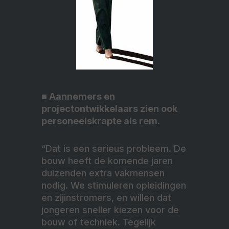
■
Aannemers en
projectontwikkelaars zien ook
personeelskrapte als rem.
“Dat is een serieus probleem. De
bouw heeft de komende jaren
duizenden extra vakmensen
nodig. We stimuleren opleidingen
en zijinstromers, en willen dat
jongeren sneller kiezen voor de
bouw of techniek. Tegelijk