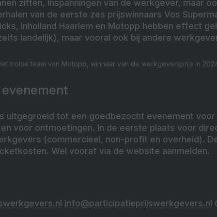
nnen zitten, inspanningen van de werkgever, maar o
rhalen van de eerste zes prijswinnaars Vos Superm
nicks, Inholland Haarlem en Motopp hebben effect ge
zelfs landelijk), maar vooral ook bij andere werkgeve
Het trotse team van Motopp, winnaar van de werkgeversprijs in 2024
t evenement
is uitgegroeid tot een goedbezocht evenement voor i
 en voor ontmoetingen. In de eerste plaats voor dir
rkgevers (commercieel, non-profit en overheid). De 
ticketkosten. Wel vooraf via de website aanmelden.
jswerkgevers.nl
info@participatieprijswerkgevers.nl
0