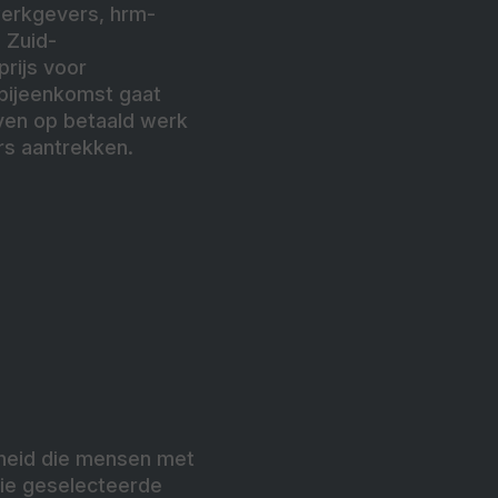
werkgevers, hrm-
 Zuid-
prijs voor
 bijeenkomst gaat
ven op betaald werk
s aantrekken.
erheid die mensen met
rie geselecteerde