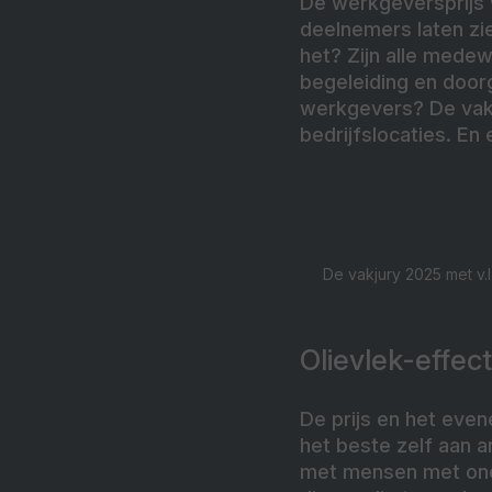
De werkgeversprijs w
deelnemers laten zie
het? Zijn alle mede
begeleiding en door
werkgevers? De vakj
bedrijfslocaties. En
De vakjury 2025 met v.l
Olievlek-effect
De prijs en het eve
het beste zelf aan 
met mensen met onde