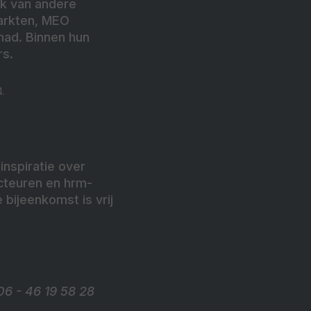
ok van andere
arkten, MEO
had. Binnen hun
rs.
.
nspiratie over
ecteuren en hrm-
bijeenkomst is vrij
6 - 46 19 58 28