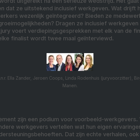
ordt uitgereikt na een serieuze wedstrijd. Het gaat
n dat ze uitstekend inclusief werkgeven. Wat drijft
werkers wezenlijk geïntegreerd? Bieden ze medewe
groeimogelijkheden? Dragen ze inclusief werkgeven 
ury voert verdiepingsgesprekken met elk van de fin
 elke finalist wordt twee maal geïnterviewd.
.n.r. Ella Zander, Jeroen Coops, Linda Rodenhuis (juryvoorzitter), Bir
Manen.
nement zijn een podium voor voorbeeld-werkgevers
andere werkgevers vertellen wat hun eigen ervaringe
rsteuningsbehoeften. Dat zijn echte verhalen, ook