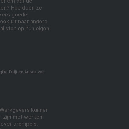
 er om dat de
 hen? Hoe doen ze
rkers goede
ook uit naar andere
alisten op hun eigen
gitte Duijf en Anouk van
. Werkgevers kunnen
n zijn met werken
 over drempels,