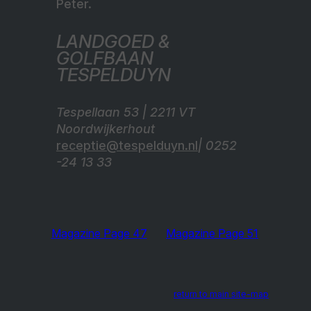
Peter.
LANDGOED &
GOLFBAAN
TESPELDUYN
Tespellaan 53 | 2211 VT
Noordwijkerhout
receptie@tespelduyn.nl
| 0252
-24 13 33
Magazine Page 47
Magazine Page 51
return to main site-map