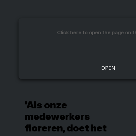
Click here to open the page on t
'Als onze
medewerkers
floreren, doet het