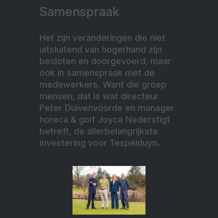
Samenspraak
Het zijn veranderingen die niet
uitsluitend van hogerhand zijn
besloten en doorgevoerd, maar
ook in samenspraak met de
medewerkers. Want die groep
mensen, dat is wat directeur
Peter Duivenvoorde en manager
horeca & golf Joyce Nederstigt
betreft, de allerbelangrijkste
investering voor Tespelduyn.