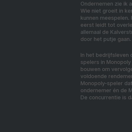
Ondernemen zie ik al
Wie niet groeit in k
kunnen meespelen. I
eerst leidt tot over
allemaal de Kalverstra
door het putje gaan.
In het bedrijfsleven 
spelers in Monopoly 
bouwen om vervolgen
voldoende rendement
Monopoly-speler dat 
ondernemer én de Mo
De concurrentie is d