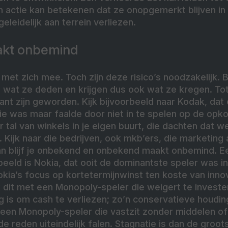
 actie kan betekenen dat ze onopgemerkt blijven in 
eleidelijk aan terrein verliezen.
kt onbemind
s met zich mee. Toch zijn deze risico’s noodzakelijk. 
n wat ze deden en krijgen dus ook wat ze kregen. T
vant zijn geworden. Kijk bijvoorbeeld naar Kodak, dat
ie was maar faalde door niet in te spelen op de opko
ar tal van winkels in je eigen buurt, die dachten dat
 Kijk naar die bedrijven, ook mkb’ers, die marketing a
an blijf je onbekend en onbekend maakt onbemind. E
rbeeld is Nokia, dat ooit de dominantste speler was i
okia’s focus op kortetermijnwinst ten koste van innov
 dit met een Monopoly-speler die weigert te invester
g is om cash te verliezen; zo’n conservatieve houdi
 een Monopoly-speler die vastzit zonder middelen of 
e reden uiteindelijk falen. Stagnatie is dan de groots