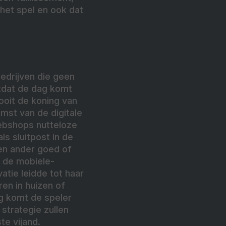
het spel en ook dat
Bedrijven die geen
otdat de dag komt
 ooit de koning van
mst van de digitale
 webshops nutteloze
ls sluitpost in de
en ander goed of
n de mobiele-
atie leidde tot haar
en in huizen of
ng komt de speler
strategie zullen
te vijand.