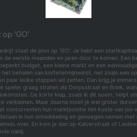
t op ‘GO’
bedrijf staat de pion op ‘GO’. Je hebt een startkapitaa
 de eerste maanden en jaren door te komen. Een bedr
beperkt budget, een kleine markt en een eenvoudige v
 het behalen van kortetermijnwinst, net zoals een s
een paar leuke stappen wil zetten. Dan krijg je immer
e speler graag straten als Dorpsstraat en Brink, wan
inkomsten. De korte klap, zoals ik dit noem, helpt 
te verkleinen. Maar daarna moet je wel groter durve
dat concurrenten hun marktpositie ten koste van jou 
stilstaan in hun ontwikkeling en genoegen nemen met
ruimels over. En kom je dan op Kalverstraat of Leidses
inde nabij.