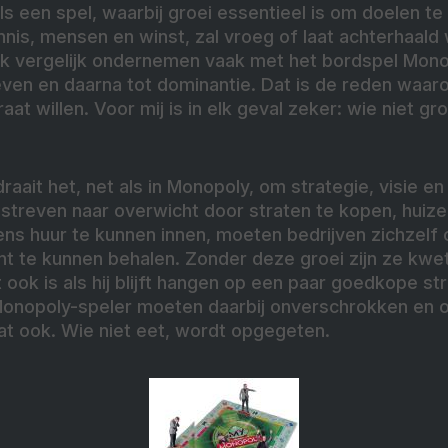
s een spel, waarbij groei essentieel is om doelen te
ennis, mensen en winst, zal vroeg of laat achterhaal
k vergelijk ondernemen vaak met het bordspel Monop
leven en daarna tot dominantie. Dat is de reden waaro
at willen. Voor mij is in elk geval zeker: wie niet groe
draait het, net als in Monopoly, om strategie, visie en 
streven naar overwicht door straten te kopen, huize
s huur te kunnen innen, moeten bedrijven zichzelf
 te kunnen behalen. Zonder deze groei zijn ze kwet
ook is als hij blijft hangen op een paar goedkope st
nopoly-speler moeten daarbij onverschrokken en onv
at ook. Wie niet eet, wordt opgegeten.