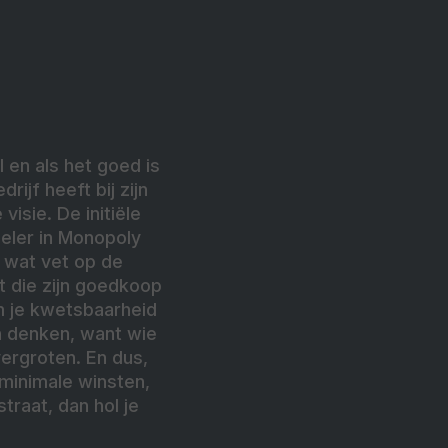
l en als het goed is
ijf heeft bij zijn
isie. De initiële
peler in Monopoly
s wat vet op de
t die zijn goedkoop
om je kwetsbaarheid
n denken, want wie
vergroten. En dus,
 minimale winsten,
traat, dan hol je