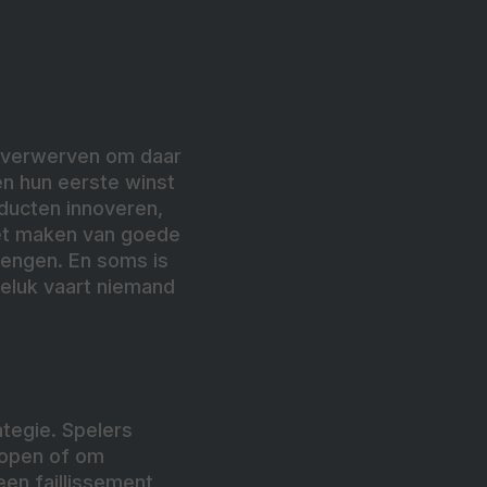
e verwerven om daar
en hun eerste winst
ducten innoveren,
het maken van goede
rengen. En soms is
 geluk vaart niemand
ategie. Spelers
kopen of om
en faillissement,