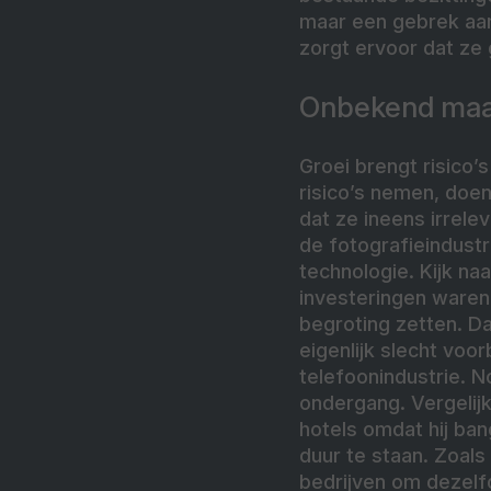
maar een gebrek aan
zorgt ervoor dat ze g
Onbekend maa
Groei brengt risico’
risico’s nemen, doe
dat ze ineens irrele
de fotografieindustr
technologie. Kijk na
investeringen waren.
begroting zetten. D
eigenlijk slecht voo
telefoonindustrie. N
ondergang. Vergelijk
hotels omdat hij ban
duur te staan. Zoals
bedrijven om dezelfd