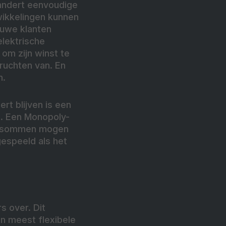
erandert eenvoudige
wikkelingen kunnen
euwe klanten
elektrische
om zijn winst te
vruchten van. En
n.
rt blijven is een
d. Een Monopoly-
se sommen mogen
gespeeld als het
s over. Dit
en meest flexibele