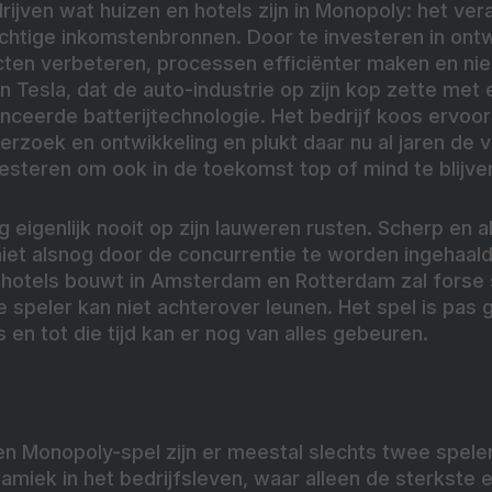
drijven wat huizen en hotels zijn in Monopoly: het v
htige inkomstenbronnen. Door te investeren in ont
cten verbeteren, processen efficiënter maken en ni
 Tesla, dat de auto-industrie op zijn kop zette met 
ceerde batterijtechnologie. Het bedrijf koos ervoor 
erzoek en ontwikkeling en plukt daar nu al jaren de 
investeren om ook in de toekomst top of mind te blijve
igenlijk nooit op zijn lauweren rusten. Scherp en ale
niet alsnog door de concurrentie te worden ingehaal
en hotels bouwt in Amsterdam en Rotterdam zal for
 speler kan niet achterover leunen. Het spel is pas 
s en tot die tijd kan er nog van alles gebeuren.
n Monopoly-spel zijn er meestal slechts twee speler
miek in het bedrijfsleven, waar alleen de sterkste 