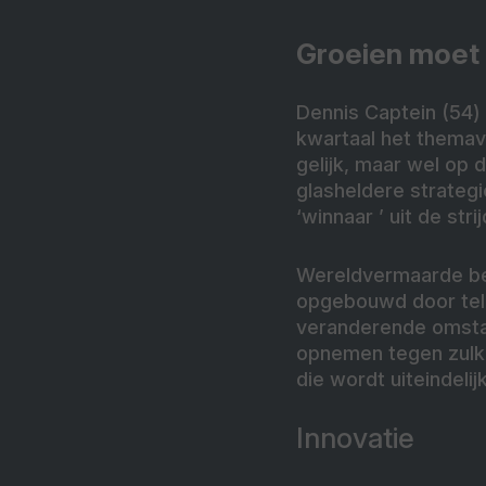
Groeien moet
Dennis Captein (54) 
kwartaal het themave
gelijk, maar wel op
glasheldere strateg
‘winnaar ’ uit de str
Wereldvermaarde be
opgebouwd door telk
veranderende omstand
opnemen tegen zulke
die wordt uiteindelij
Innovatie