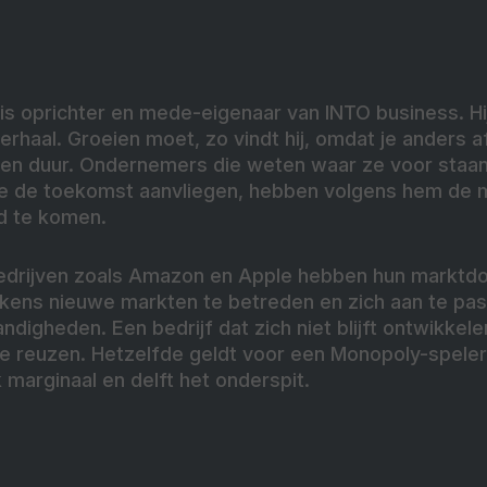
is oprichter en mede-eigenaar van INTO business. Hij 
rhaal. Groeien moet, zo vindt hij, omdat je anders af
 den duur. Ondernemers die weten waar ze voor staa
ie de toekomst aanvliegen, hebben volgens hem de 
ijd te komen.
drijven zoals Amazon en Apple hebben hun marktdo
ens nieuwe markten te betreden en zich aan te pas
igheden. Een bedrijf dat zich niet blijft ontwikkelen
 reuzen. Hetzelfde geldt voor een Monopoly-speler d
k marginaal en delft het onderspit.