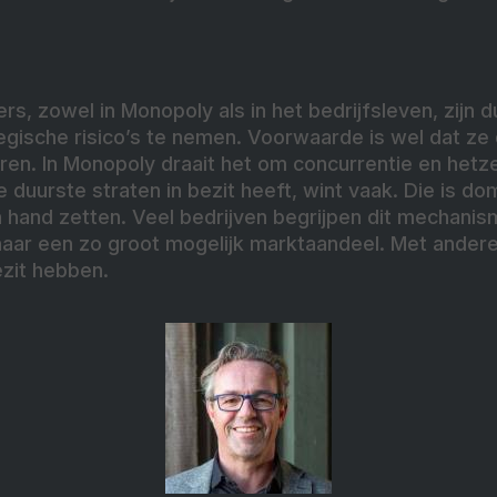
rs, zowel in Monopoly als in het bedrijfsleven, zijn 
egische risico’s te nemen. Voorwaarde is wel dat ze
en. In Monopoly draait het om concurrentie en hetze
e duurste straten in bezit heeft, wint vaak. Die is do
ijn hand zetten. Veel bedrijven begrijpen dit mechani
aar een zo groot mogelijk marktaandeel. Met andere
ezit hebben.