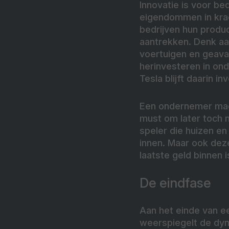
Innovatie is voor be
eigendommen in krac
bedrijven hun produ
aantrekken. Denk aan
voertuigen en geavan
herinvesteren in ond
Tesla blijft daarin 
Een ondernemer mag e
must om later toch 
speler die huizen 
innen. Maar ook deze
laatste geld binnen i
De eindfase
Aan het einde van ee
weerspiegelt de dyna