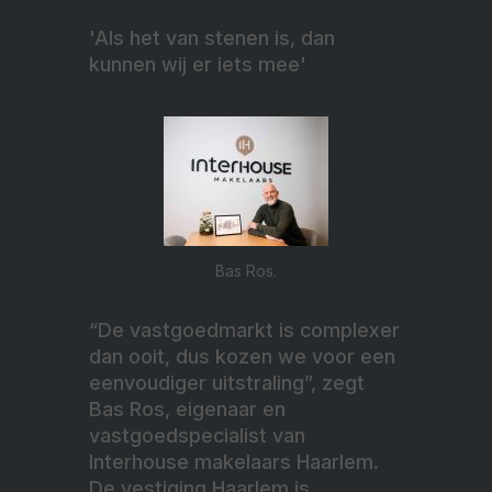
'Als het van stenen is, dan
kunnen wij er iets mee'
Bas Ros.
“De vastgoedmarkt is complexer
dan ooit, dus kozen we voor een
eenvoudiger uitstraling”, zegt
Bas Ros, eigenaar en
vastgoedspecialist van
Interhouse makelaars Haarlem.
De vestiging Haarlem is