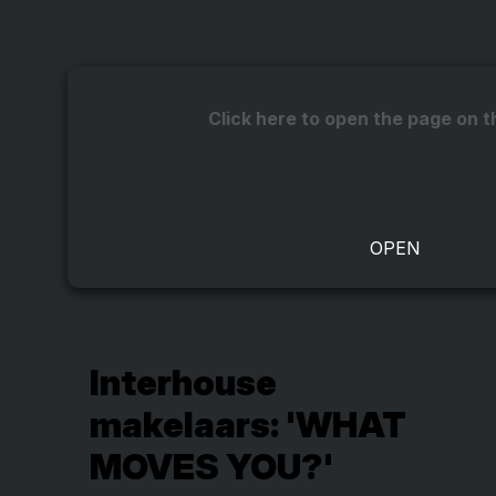
Click here to open the page on t
Interhouse
makelaars: 'WHAT
MOVES YOU?'