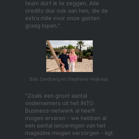
team durf ik te zeggen. Alle
credits dus ook aan hen, die de
extra mile voor onze gasten
graag lopen.”
Bob Zandberg en Stephanie Heijkoop.
“Zoals een groot aantal
ondernemers uit het INTO
Business-netwerk al heeft
mogen ervaren - we hebben al
een aantal lanceringen van het
magazine mogen verzorgen - ligt