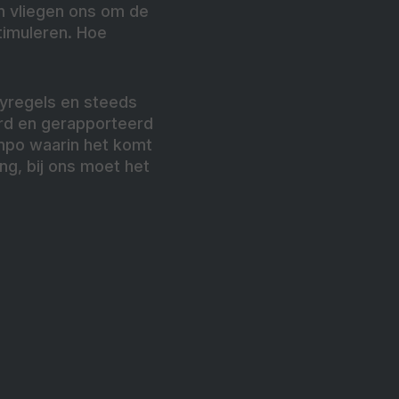
en vliegen ons om de
timuleren. Hoe
cyregels en steeds
rd en gerapporteerd
mpo waarin het komt
ng, bij ons moet het