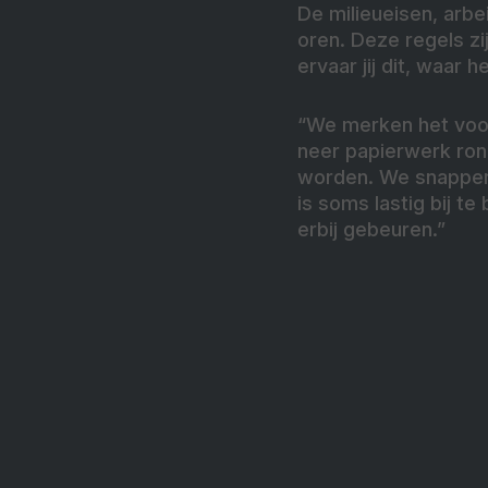
De milieueisen, arb
oren. Deze regels zi
ervaar jij dit, waar 
“We merken het voora
neer papierwerk ron
worden. We snappen 
is soms lastig bij t
erbij gebeuren.”