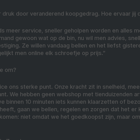
 druk door veranderend koopgedrag. Hoe ervaar jij d
eds meer service, sneller geholpen worden en alles 
mand gewoon wat op de bin, nu wil men advies, snel
tiging. Ze willen vandaag bellen en het liefst gister
lijkt men online elk schroefje op prijs.”
ee om?
ice ons sterke punt. Onze kracht zit in snelheid, me
ant. We hebben geen webshop met tienduizenden art
e binnen 10 minuten iets kunnen klaarzetten of bez
 heeft, gaan we bellen, regelen en zorgen dat het er 
ugkomen: niet omdat we het goedkoopst zijn, maar o