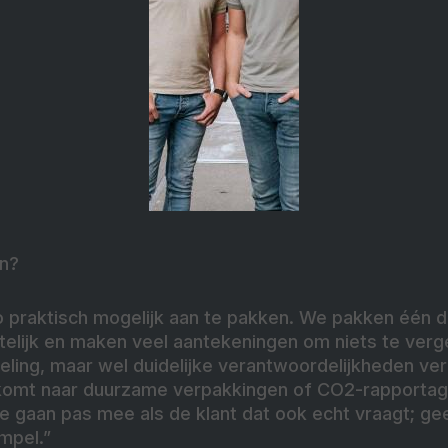
in?
 praktisch mogelijk aan te pakken. We pakken één di
telijk en maken veel aantekeningen om niets te ver
ling, maar wel duidelijke verantwoordelijkheden ver
g komt naar duurzame verpakkingen of CO2-rapporta
 gaan pas mee als de klant dat ook echt vraagt; ge
mpel.”