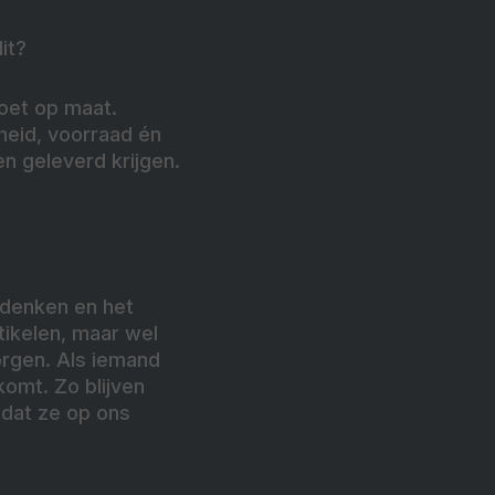
it?
moet op maat.
heid, voorraad én
en geleverd krijgen.
edenken en het
ikelen, maar wel
orgen. Als iemand
komt. Zo blijven
mdat ze op ons