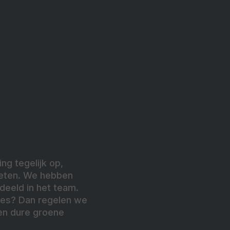
ng tegelijk op,
geten. We hebben
deeld in het team.
ges? Dan regelen we
en dure groene