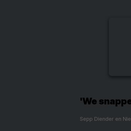
'We snappen
Sepp Diender en Nie