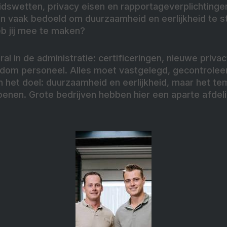
eidswetten, privacy eisen en rapportageverplichting
jn vaak bedoeld om duurzaamheid en eerlijkheid te s
heb jij mee te maken?
l in de administratie: certificeringen, nieuwe priva
dom personeel. Alles moet vastgelegd, gecontrolee
het doel: duurzaamheid en eerlijkheid, maar het te
e benen. Grote bedrijven hebben hier een aparte afdeli