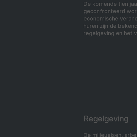
De komende tien jaa
geconfronteerd word
economische verand
huren zijn de beken
regelgeving en het
Regelgeving
De milieueisen, arb