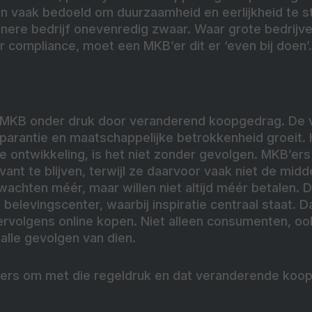
jn vaak bedoeld om duurzaamheid en eerlijkheid te s
inere bedrijf onevenredig zwaar. Waar grote bedrijv
 compliance, moet een MKB’er dit er ‘even bij doen’.
t MKB onder druk door veranderend koopgedrag. De 
parantie en maatschappelijke betrokkenheid groeit. H
ve ontwikkeling, is het niet zonder gevolgen. MKB’e
ant te blijven, terwijl ze daarvoor vaak niet de midd
wachten méér, maar willen niet altijd méér betalen.
elevingscenter, waarbij inspiratie centraal staat. D
rvolgens online kopen. Niet alleen consumenten, oo
 alle gevolgen van dien.
ers om met die regeldruk en dat veranderende ko