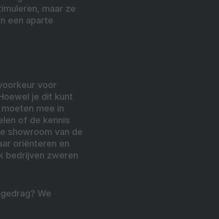
timuleren, maar ze
en een aparte
voorkeur voor
oewel je dit kunt
rs moeten mee in
elen of de kennis
 De showroom van de
aar oriënteren en
k bedrijven zweren
opgedrag? We