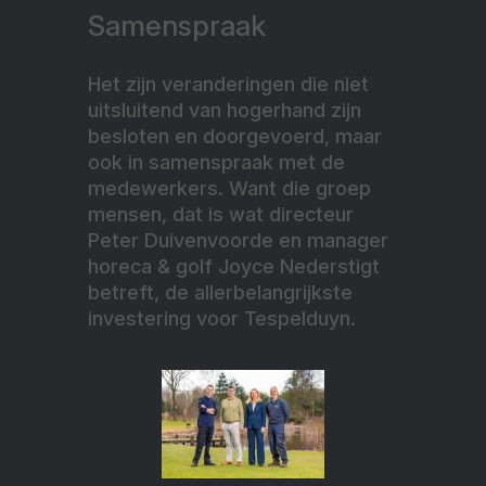
Samenspraak
Het zijn veranderingen die niet
uitsluitend van hogerhand zijn
besloten en doorgevoerd, maar
ook in samenspraak met de
medewerkers. Want die groep
mensen, dat is wat directeur
Peter Duivenvoorde en manager
horeca & golf Joyce Nederstigt
betreft, de allerbelangrijkste
investering voor Tespelduyn.