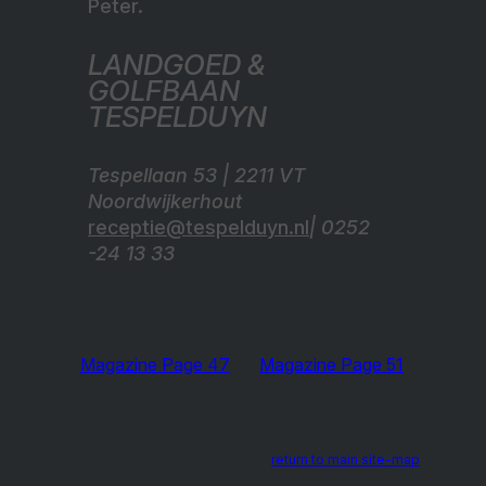
Peter.
LANDGOED &
GOLFBAAN
TESPELDUYN
Tespellaan 53 | 2211 VT
Noordwijkerhout
receptie@tespelduyn.nl
| 0252
-24 13 33
Magazine Page 47
Magazine Page 51
return to main site-map