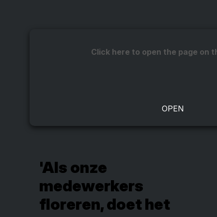
Click here to open the page on t
'Als onze
medewerkers
floreren, doet het