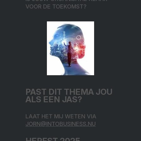
VOOR DE TOEKOMST?
PAST DIT THEMA JOU
ALS EEN JAS?
LAAT HET MIJ WETEN VIA
JORN@INTOBUSINESS.NU
HERFST 2025