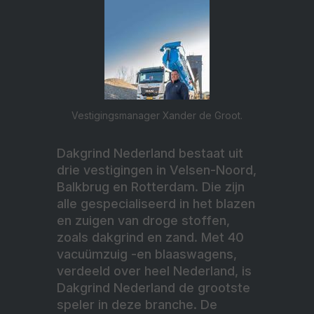
Vestigingsmanager Xander de Groot.
Dakgrind Nederland bestaat uit
drie vestigingen in Velsen-Noord,
Balkbrug en Rotterdam. Die zijn
alle gespecialiseerd in het blazen
en zuigen van droge stoffen,
zoals dakgrind en zand. Met 40
vacuümzuig -en blaaswagens,
verdeeld over heel Nederland, is
Dakgrind Nederland de grootste
speler in deze branche. De