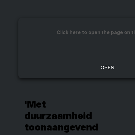
Click here to open the page on t
'Met
duurzaamheid
toonaangevend