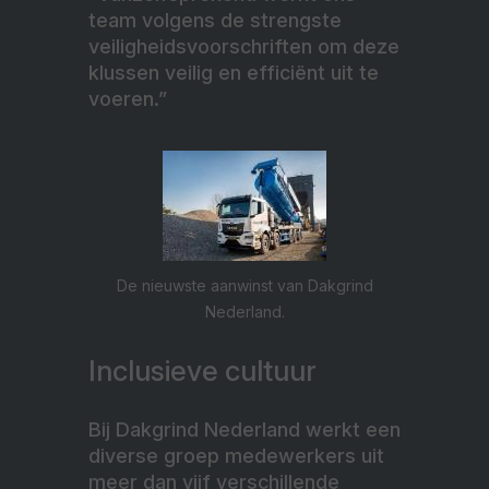
team volgens de strengste
veiligheidsvoorschriften om deze
klussen veilig en efficiënt uit te
voeren.”
De nieuwste aanwinst van Dakgrind
Nederland.
Inclusieve cultuur
Bij Dakgrind Nederland werkt een
diverse groep medewerkers uit
meer dan vijf verschillende