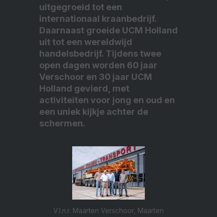
uitgegroeid tot een
internationaal kraanbedrijf.
Daarnaast groeide UCM Holland
uit tot een wereldwijd
handelsbedrijf. Tijdens twee
open dagen worden 60 jaar
Verschoor en 30 jaar UCM
Holland gevierd, met
activiteiten voor jong en oud en
een uniek kijkje achter de
schermen.
V.l.n.r. Maarten Verschoor, Maarten