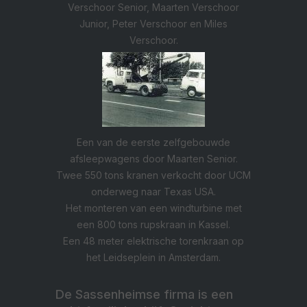
Verschoor Senior, Maarten Verschoor
Junior, Peter Verschoor en Miles
Verschoor.
Een van de eerste zelfgebouwde
afsleepwagens door Maarten Senior.
Twee 550 tons kranen verkocht door UCM
onderweg naar Texas USA.
Het monteren van een windturbine met
een 800 tons rupskraan in Kassel.
Een 48 meter elektrische torenkraan op
het Leidseplein in Amsterdam.
De Sassenheimse firma is een