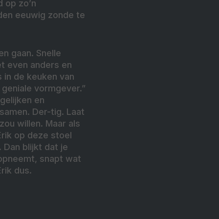
d op zo’n
elden eeuwig zonde te
en gaan. Snelle
nét even anders en
 in de keuken van
 geniale vormgever.”
gelijken en
 samen. Der-tig. Laat
 zou willen. Maar als
Erik op deze stoel
Dan blijkt dat je
 opneemt, snapt wat
rik dus.