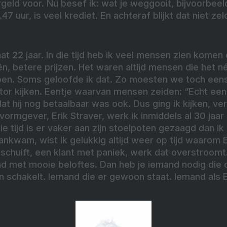
rgeld voor. Nu besef ik: wat je weggooit, bijvoorbeel
47 uur, is veel krediet. En achteraf blijkt dat niet z
t 22 jaar. In die tijd heb ik veel mensen zien komen 
ën, betere prijzen. Het waren altijd mensen die het 
en. Soms geloofde ik dat. Zo moesten we toch eens
ctor kijken. Eentje waarvan mensen zeiden: “Echt een
t hij nog betaalbaar was ook. Dus ging ik kijken, ver
ormgever, Erik Straver, werk ik inmiddels al 30 jaar
ie tijd is er vaker aan zijn stoelpoten gezaagd dan ik
ankwam, wist ik gelukkig altijd weer op tijd waarom 
 schuift, een klant met paniek,
werk dat overstroomt. 
nd met mooie beloftes. Dan heb je iemand nodig die
 schakelt. Iemand die er gewoon staat. Iemand als E