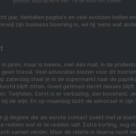
gewoon. Altijd blij mij te zien. Tot de dood ons scheidt.”
ht jaar, tientallen pagina’s en vele avonden bellen e
Terwijl zijn business booming is, wil hij ‘eens wat and
t
 in jaren, maar is ineens, met één mail, in de prullen
s geen toeval. Veel advocaten kiezen voor dit moment
Op zaterdag staar je in de supermarkt naar de paprika’
e hoofd blijft zitten. Goed getimed slecht nieuws blij
n. Twijfelen. Eerst is er verbazing, dan boosheid. J
bij de wijn. En op maandag lacht de advocaat in zijn v
ij degene die als eerste contact zoekt met je klant.
te redden wat er te redden valt. Extra korting, nog 
toch samen verder. Maar de relatie is daarna nooit m