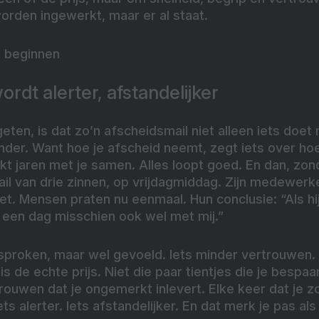
worden ingewerkt, maar er al staat.
l beginnen
rdt alerter, afstandelijker
ten, is dat zo’n afscheidsmail niet alleen iets doet
der. Want hoe je afscheid neemt, zegt iets over h
t jaren met je samen. Alles loopt goed. En dan, zo
 mail van drie zinnen, op vrijdagmiddag. Zijn medewer
et. Mensen praten nu eenmaal. Hun conclusie: “Als hij
p een dag misschien ook wel met mij.”
esproken, maar wel gevoeld. Iets minder vertrouwen.
is de echte prijs. Niet die paar tientjes die je bespaa
rouwen dat je ongemerkt inlevert. Elke keer dat je 
s alerter. Iets afstandelijker. En dat merk je pas als