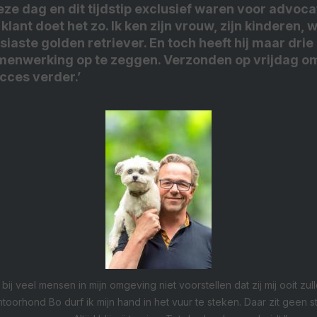
deze dag en dit tijdstip exclusief waren voor advoca
klant doet het zo. Ik ken zijn vrouw, zijn kinderen,
siaste golden retriever. En toch heeft hij maar dri
menwerking op te zeggen. Verzonden op vrijdag om
cces verder.’
 bij veel mensen in mijn omgeving niet voorstellen dat zij mij ooit zul
ntoorhond Bo durf ik mijn hand in het vuur te steken. Daar zit geen str