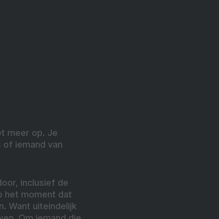
et meer op. Je
s of iemand van
door, inclusief de
 op het moment dat
n. Want uiteindelijk
uwen. Om iemand die