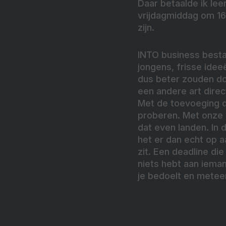
Daar betaalde ik lee
vrijdagmiddag om 16.
zijn.
INTO business bestaa
jongens, frisse idee
dus beter zouden do
een andere art dire
Met de toevoeging da
proberen. Met onze v
dat even landen. In d
het er dan echt op a
zit. Een deadline die
niets hebt aan iema
je bedoelt en meteen