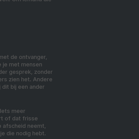
 met de ontvanger,
oe je met mensen
nder gesprek, zonder
kers zien het. Andere
 dit bij een ander
 Iets meer
rt of dat frisse
zo
afscheid neemt,
 je die nodig hebt.