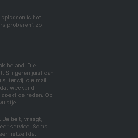
n oplossen is het
ers proberen’, zo
bak beland. Die
. Slingeren juist dán
s, terwijl die mail
ft dat weekend
e zoekt de reden. Op
uistje.
 Je belt, vraagt,
meer service. Soms
eer hetzelfde.