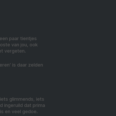
 een paar tientjes
koste van jou, ook
et vergeten.
eren’ is daar zelden
 iets glimmends, iets
ad ingeruild dat prima
is en veel gedoe.