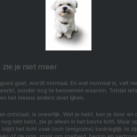
 zie je niet meer
 goed gaat, wordt normaal. En wat normaal is, valt ni
 werkt, zonder nog te benoemen waarom. Totdat iet
 en het ineens anders doet lijken.
an ontstaat, is oneerlijk. Wat je hebt, ken je door en 
 nog niet hebt, zie je alleen in het beste licht. Maar
lijkt het licht vaak toch (enigszins) bedrieglijk te zij
eeën of de prijs, maar om snelheid, begrip en vertro