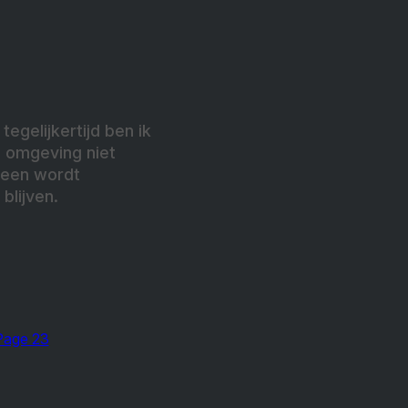
tegelijkertijd ben ik
n omgeving niet
ereen wordt
blijven.
Page 23