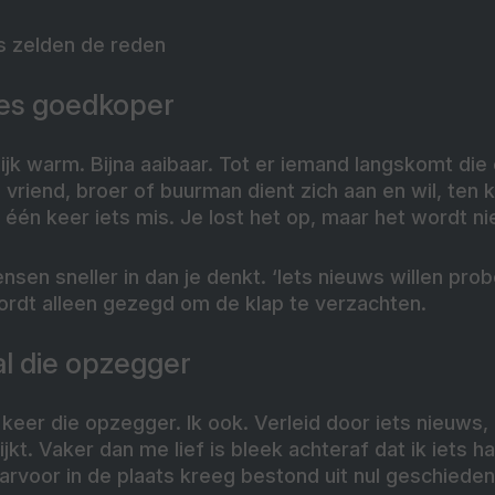
is zelden de reden
jes goedkoper
rlijk warm. Bijna aaibaar. Tot er iemand langskomt die
 vriend, broer of buurman dient zich aan en wil, ten 
 één keer iets mis. Je lost het op, maar het wordt ni
nsen sneller in dan je denkt. ‘Iets nieuws willen prob
ordt alleen gezegd om de klap te verzachten.
al die opzegger
 keer die opzegger. Ik ook. Verleid door iets nieuws,
ijkt. Vaker dan me lief is bleek achteraf dat ik iets h
arvoor in de plaats kreeg bestond uit nul geschieden