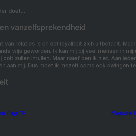
nder doet…
geen vanzelfsprekendheid
 van relaties is en dat loyaliteit zich uitbetaalt. Maar 
de wijs geworden. Ik kan mij bij veel mensen in mij
ij ooit zullen inruilen. Maar naïef ben ik niet. Aan ied
én aan mij. Dus moet ik mezelf soms ook dwingen te 
eit
ne Page 16
Magazine 