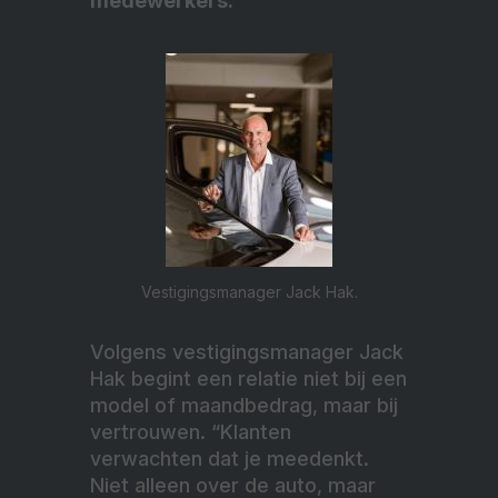
medewerkers.
Vestigingsmanager Jack Hak.
Volgens vestigingsmanager Jack
Hak begint een relatie niet bij een
model of maandbedrag, maar bij
vertrouwen. “Klanten
verwachten dat je meedenkt.
Niet alleen over de auto, maar