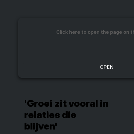
Click here to open the page on t
'Groei zit vooral in
relaties die
blijven'