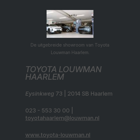
De uitgebreide showroom van Toyota
Louwman Haarlem.
TOYOTA LOUWMAN
HAARLEM
Eysinkweg
73 | 2014 SB Haarlem
023 - 553 30 00 |
toyotahaarlem@louwman.nl
www.toyota-louwman.nl